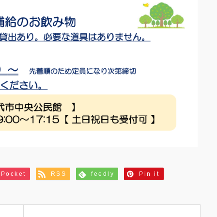
Pocket
RSS
feedly
Pin it